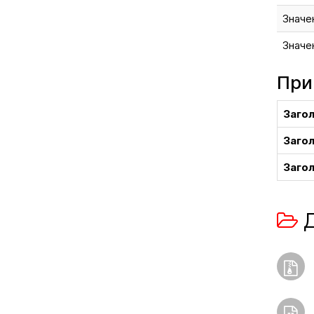
Значе
Значе
При
Загол
Загол
Загол
Д