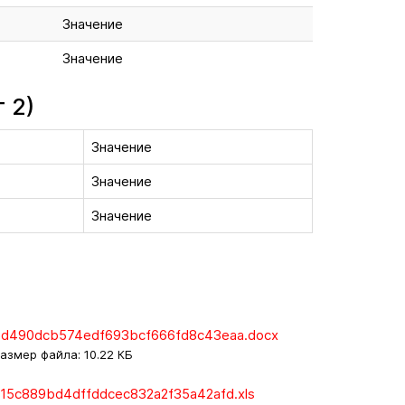
Значение
Значение
 2)
Значение
Значение
Значение
ed490dcb574edf693bcf666fd8c43eaa.docx
азмер файла: 10.22 КБ
215c889bd4dffddcec832a2f35a42afd.xls