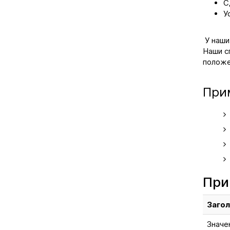
С
У
У наши
Наши с
положе
При
При
Загол
Значе