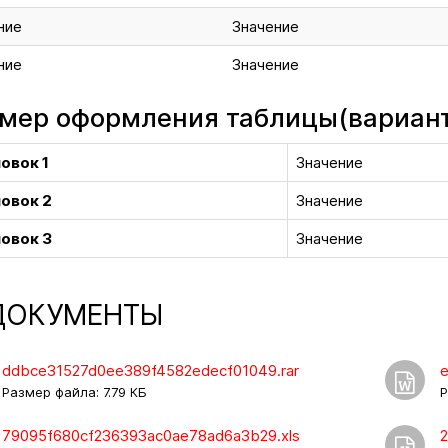
ние
Значение
ние
Значение
мер оформления таблицы(вариант
овок 1
Значение
овок 2
Значение
овок 3
Значение
ОКУМЕНТЫ
ddbce31527d0ee389f4582edecf01049.rar
Размер файла: 7.79 КБ
Р
79095f680cf236393ac0ae78ad6a3b29.xls