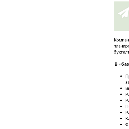
Компан
планир
бухгал
В «баз
П
з
В
Р
Р
П
Р
К
Ф