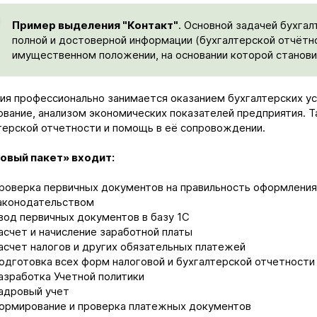
Пример выделения "Контакт"
. Основной задачей бухга
полной и достоверной информации (бухгалтерской отчётно
имущественном положении, на основании которой станов
ия профессионально занимается оказанием бухгалтерских ус
ование, анализом экономических показателей предприятия. Т
терской отчетности и помощь в её сопровождении.
овый пакет» входит:
роверка первичных документов на правильность оформления
аконодательством
вод первичных документов в базу 1С
асчет и начисление заработной платы
асчет налогов и других обязательных платежей
одготовка всех форм налоговой и бухгалтерской отчетности
азработка Учетной политики
адровый учет
ормирование и проверка платежных документов