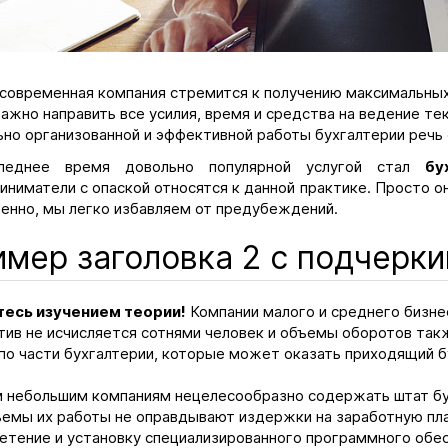
современная компания стремится к получению максимальных 
важно направить все усилия, время и средства на ведение те
ьно организованной и эффективной работы бухгалтерии речь 
леднее время довольно популярной услугой стал
бу
иниматели с опаской относятся к данной практике. Просто о
енно, мы легко избавляем от предубеждений.
мер заголовка 2 с подчерк
есь изучением теории!
Компании малого и среднего бизне
тив не исчисляется сотнями человек и объемы оборотов так
 по части бухгалтерии, которые может оказать приходящий б
 небольшим компаниям нецелесообразно содержать штат бух
ъемы их работы не оправдывают издержки на заработную пла
етение и установку специализированного программного обес