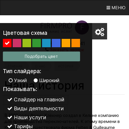
МЕНЮ
Цветовая схема
8 (800) 555-38-41
Заказать звонок
Подобрать цвет
ГЛАВНАЯ
О НАС
ИСТОРИЯ
Тип слайдера:
Узкий
Широкий
Наша история
Показывать:
Слайдер на главной
Виды деятельности
В 1899 году Франц Клёкнер создал в Кельне компанию
Наши услуги
для производства переключателей. К этому времени в
Тарифы
Кельне уже существовала фирма Felten & Guilleaume