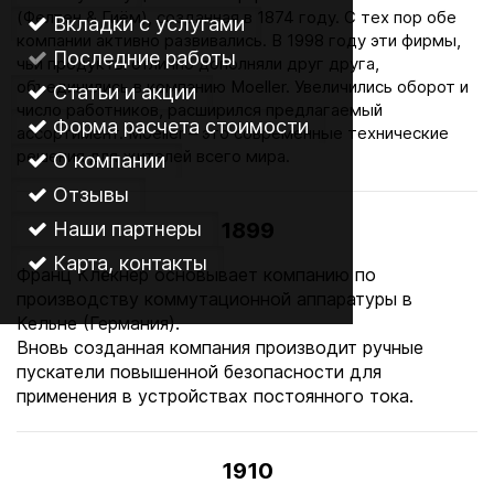
(Фелтен & Гиём), созданная в 1874 году. С тех пор обе
Вкладки с услугами
компании активно развивались. В 1998 году эти фирмы,
Последние работы
чьи продукты отлично дополняли друг друга,
объединились в компанию Moeller. Увеличились оборот и
Статьи и акции
число работников, расширился предлагаемый
Форма расчета стоимости
ассортимент. Moeller – это современные технические
решения для жителей всего мира.
О компании
Отзывы
Наши партнеры
1899
Карта, контакты
Франц Клёкнер основывает компанию по
производству коммутационной аппаратуры в
Кельне (Германия).
Вновь созданная компания производит ручные
пускатели повышенной безопасности для
применения в устройствах постоянного тока.
1910