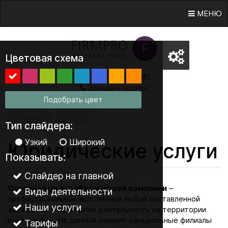
МЕНЮ
Цветовая схема
8 (800) 555-38-41
Заказать звонок
Подобрать цвет
ГЛАВНАЯ
УСЛУГИ
Тип слайдера:
Узкий
Широкий
Юридические услуги
Показывать:
Слайдер на главной
Основная цель работы нашей компании
–
Виды деятельности
профессиональное исполнение любой поставленной
Наши услуги
задачи. Мы ведем свою деятельность на территории
всей страны. На данный момент официальные филиалы
Тарифы